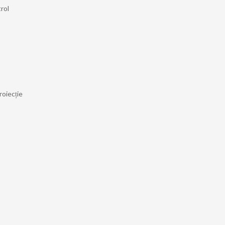
rol
roiecție