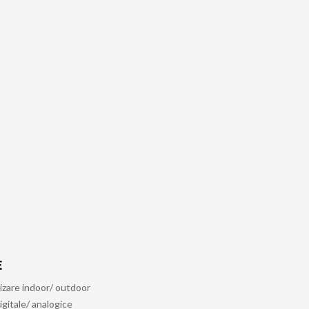
E
izare indoor/ outdoor
igitale/ analogice