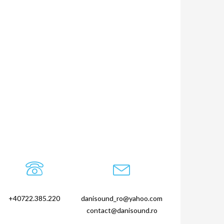
+40722.385.220
danisound_ro@yahoo.com
contact@danisound.ro